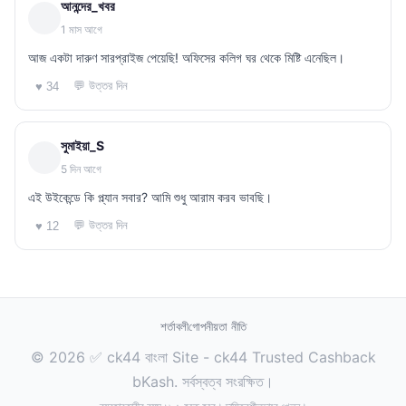
আনন্দের_খবর
1 মাস আগে
আজ একটা দারুণ সারপ্রাইজ পেয়েছি! অফিসের কলিগ ঘর থেকে মিষ্টি এনেছিল।
💬 উত্তর দিন
♥ 34
সুমাইয়া_S
5 দিন আগে
এই উইকেন্ডে কি প্ল্যান সবার? আমি শুধু আরাম করব ভাবছি।
💬 উত্তর দিন
♥ 12
শর্তাবলী
গোপনীয়তা নীতি
© 2026 ✅ ck44 বাংলা Site - ck44 Trusted Cashback
bKash. সর্বস্বত্ব সংরক্ষিত।