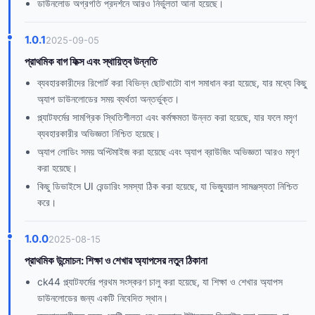
ডাউনলোড অগ্রগতি প্রদর্শনে আরও নির্ভুলতা আনা হয়েছে।
1.0.1
2025-09-05
প্রাথমিক বাগ ফিক্স এবং স্থায়িত্ব উন্নতি
ব্যবহারকারীদের রিপোর্ট করা বিভিন্ন ছোটখাটো বাগ সমাধান করা হয়েছে, যার মধ্যে কিছু
অ্যাপ ডাউনলোডের সময় ব্যর্থতা অন্তর্ভুক্ত।
প্ল্যাটফর্মের সামগ্রিক স্থিতিশীলতা এবং কর্মক্ষমতা উন্নত করা হয়েছে, যার ফলে মসৃণ
ব্যবহারকারীর অভিজ্ঞতা নিশ্চিত হয়েছে।
অ্যাপ লোডিং সময় অপ্টিমাইজ করা হয়েছে এবং অ্যাপ ব্রাউজিং অভিজ্ঞতা আরও মসৃণ
করা হয়েছে।
কিছু ডিভাইসে UI রেন্ডারিং সমস্যা ঠিক করা হয়েছে, যা ভিজ্যুয়াল সামঞ্জস্যতা নিশ্চিত
করে।
1.0.0
2025-08-15
প্রাথমিক উন্মোচন: শিক্ষা ও শেখার অ্যাপসের নতুন ঠিকানা
ck44 প্ল্যাটফর্মের প্রথম সংস্করণ চালু করা হয়েছে, যা শিক্ষা ও শেখার অ্যাপস
ডাউনলোডের জন্য একটি নিবেদিত স্থান।