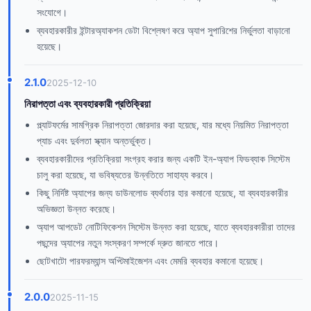
সংযোগে।
ব্যবহারকারীর ইন্টারঅ্যাকশন ডেটা বিশ্লেষণ করে অ্যাপ সুপারিশের নির্ভুলতা বাড়ানো
হয়েছে।
2.1.0
2025-12-10
নিরাপত্তা এবং ব্যবহারকারী প্রতিক্রিয়া
প্ল্যাটফর্মের সামগ্রিক নিরাপত্তা জোরদার করা হয়েছে, যার মধ্যে নিয়মিত নিরাপত্তা
প্যাচ এবং দুর্বলতা স্ক্যান অন্তর্ভুক্ত।
ব্যবহারকারীদের প্রতিক্রিয়া সংগ্রহ করার জন্য একটি ইন-অ্যাপ ফিডব্যাক সিস্টেম
চালু করা হয়েছে, যা ভবিষ্যতের উন্নতিতে সাহায্য করবে।
কিছু নির্দিষ্ট অ্যাপের জন্য ডাউনলোড ব্যর্থতার হার কমানো হয়েছে, যা ব্যবহারকারীর
অভিজ্ঞতা উন্নত করেছে।
অ্যাপ আপডেট নোটিফিকেশন সিস্টেম উন্নত করা হয়েছে, যাতে ব্যবহারকারীরা তাদের
পছন্দের অ্যাপের নতুন সংস্করণ সম্পর্কে দ্রুত জানতে পারে।
ছোটখাটো পারফরম্যান্স অপ্টিমাইজেশন এবং মেমরি ব্যবহার কমানো হয়েছে।
2.0.0
2025-11-15