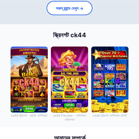
সকল ব্র্যান্ড দেখুন →
স্ক্রিনশট ck44
ck44 স্ক্রিনশট অফিসিয়াল APK
ck44 স্ক্রিনশট - APK অফিসিয়াল
ck44 Preview - অফিসিয়াল
ডাউনলোড
আমাদের সম্পর্কে