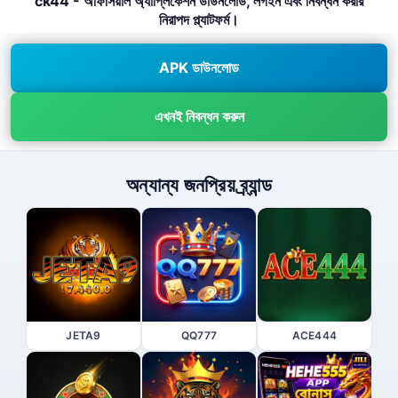
ck44 - অফিসিয়াল অ্যাপ্লিকেশন ডাউনলোড, লগইন এবং নিবন্ধন করার
নিরাপদ প্ল্যাটফর্ম।
APK ডাউনলোড
এখনই নিবন্ধন করুন
অন্যান্য জনপ্রিয় ব্র্যান্ড
JETA9
QQ777
ACE444