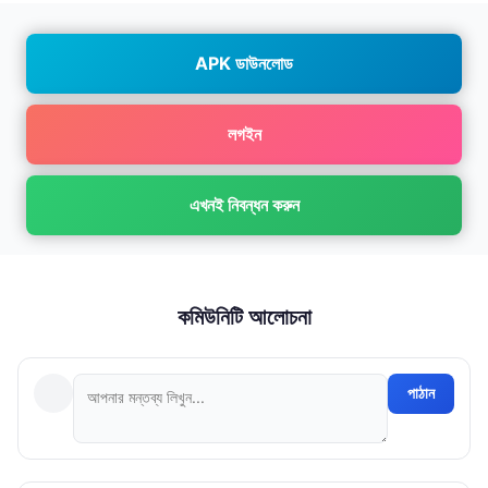
APK ডাউনলোড
লগইন
এখনই নিবন্ধন করুন
কমিউনিটি আলোচনা
পাঠান