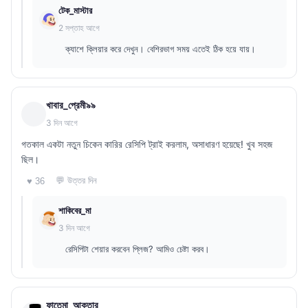
টেক_মাস্টার
2 সপ্তাহ আগে
ক্যাশে ক্লিয়ার করে দেখুন। বেশিরভাগ সময় এতেই ঠিক হয়ে যায়।
খাবার_প্রেমী৯৯
3 দিন আগে
গতকাল একটা নতুন চিকেন কারির রেসিপি ট্রাই করলাম, অসাধারণ হয়েছে! খুব সহজ
ছিল।
💬 উত্তর দিন
♥ 36
শাকিবের_মা
3 দিন আগে
রেসিপিটা শেয়ার করবেন প্লিজ? আমিও চেষ্টা করব।
ফাতেমা_আক্তার